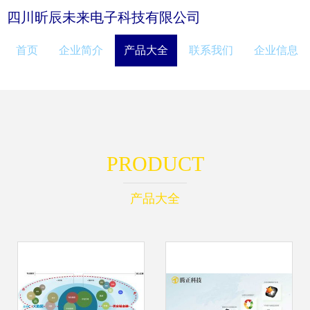
四川昕辰未来电子科技有限公司
首页
企业简介
产品大全
联系我们
企业信息
PRODUCT
产品大全