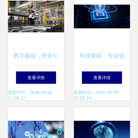
智造新标杆
展
数字赋能，智造引
科技赋能，专业领
领 天津“十四五”期
航 盛唐汇·大唐财
查看详情
查看详情
间制造业立市与信
富打造一站式财富
更新时间：2026-08-06
更新时间：2026-08-06
17:58:12
20:03:14
息技术服务融合发
管理新体验
展之路